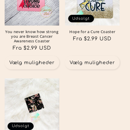
Udsolgt
You never know how strong
Hope for a Cure Coaster
you are Breast Cancer
Normalpris
Fra $2.99 USD
Awareness Coaster
Normalpris
Fra $2.99 USD
Vælg muligheder
Vælg muligheder
Udsolgt