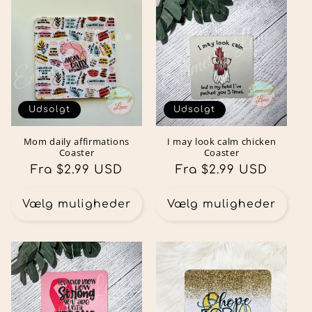
Udsolgt
Udsolgt
Mom daily affirmations
I may look calm chicken
Coaster
Coaster
Normalpris
Fra $2.99 USD
Normalpris
Fra $2.99 USD
Vælg muligheder
Vælg muligheder